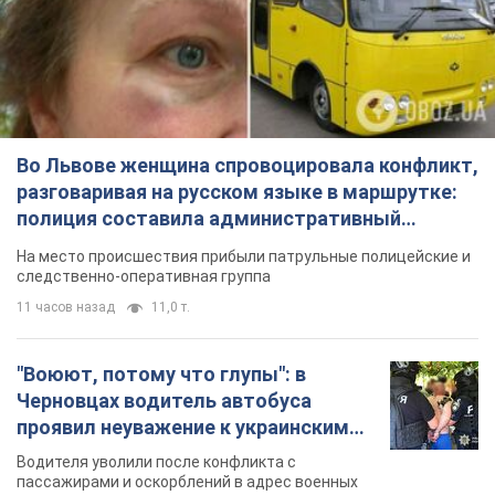
Во Львове женщина спровоцировала конфликт,
разговаривая на русском языке в маршрутке:
полиция составила административный
протокол. Видео
На место происшествия прибыли патрульные полицейские и
следственно-оперативная группа
11 часов назад
11,0 т.
"Воюют, потому что глупы": в
Черновцах водитель автобуса
проявил неуважение к украинским
военным и поплатился за это.
Водителя уволили после конфликта с
Видео
пассажирами и оскорблений в адрес военных