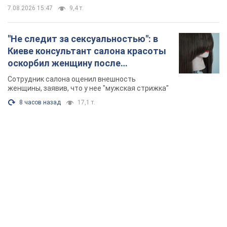
7.08.2026 15:47
9,4 т.
"Не следит за сексуальностью": в
Киеве консультант салона красоты
оскорбил женщину после
химиотерапии, разгорелся скандал.
Сотрудник салона оценил внешность
Фото
женщины, заявив, что у нее "мужская стрижка"
8 часов назад
17,1 т.