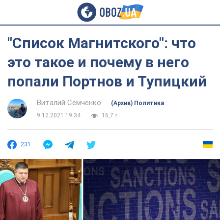
"Список Магнитского": что
это такое и почему в него
попали Портнов и Тупицкий
Виталий Семченко
(Архив) Политика
9.12.2021 19:34
16,7 т.
231