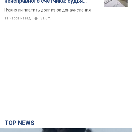
неисправного счетчика: судья
вынес неожиданное решение
Нужно ли платить долг из-за доначисления
11 часов назад
31,6 т.
TOP NEWS