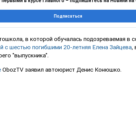
 первыми в курсе главного – подпишитесь на Новини на
Подписаться
тошкола, в которой обучалась подозреваемая в 
ой с шестью погибшими 20-летняя Елена Зайцева
,
оего "выпускника".
е
ObozTV
заявил автоюрист Денис Конюшко.