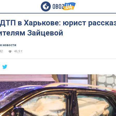
ДТП в Харькове: юрист рассказ
чителям Зайцевой
е новости
42
46,9 т.