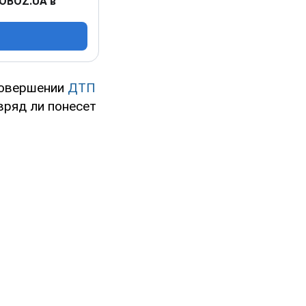
 OBOZ.UA в
совершении
ДТП
 вряд ли понесет