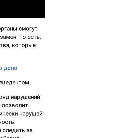
органы смогут
замен. То есть,
тва, которые
о дело
рецедентом.
 ряд нарушений
й позволит
ически нарушай
ность
м следить за