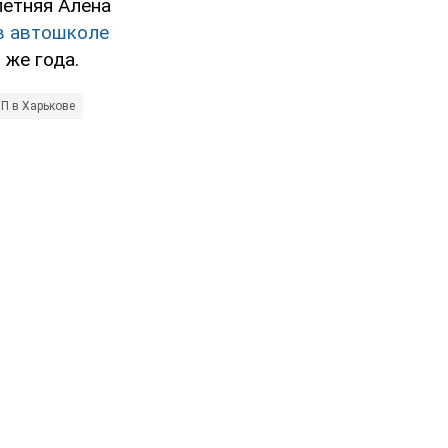
летняя Алена
в автошколе
 же года.
П в Харькове