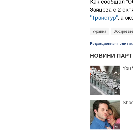
Как сообщал "Об
Зайцева с 2 окт
"Транстур"
, а э
Украина
Обозревате
Редакционная политик