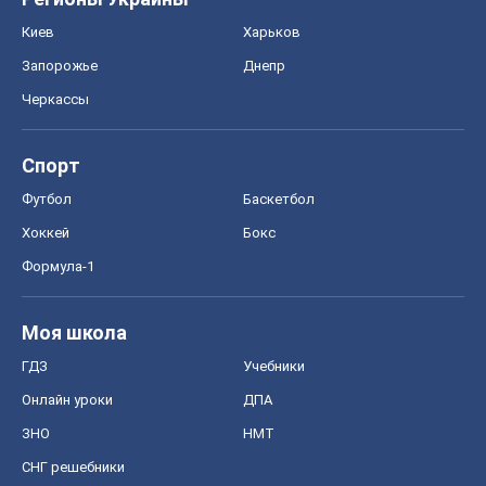
Киев
Харьков
Запорожье
Днепр
Черкассы
Спорт
Футбол
Баскетбол
Хоккей
Бокс
Формула-1
Моя школа
ГДЗ
Учебники
Онлайн уроки
ДПА
ЗНО
НМТ
СНГ решебники