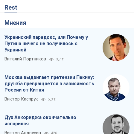
Rest
Мнения
Украинский парадокс, или Почему у
Путина ничего не получилось с
Украиной
Виталий Портников
3,7 т.
Москва выдвигает претензии Пекину:
дружба превращается в зависимость
России от Китая
Виктор Каспрук
5,3 т.
Дух Анкориджа окончательно
испарился
Виктор Андрусив
426