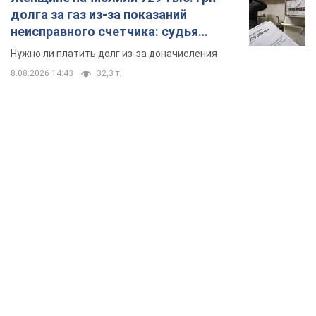
долга за газ из-за показаний
неисправного счетчика: судья
вынес неожиданное решение
Нужно ли платить долг из-за доначисления
8.08.2026 14:43
32,3 т.