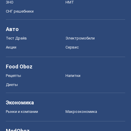
ЗНО
НМТ
СНГ решебники
Авто
Тест Драйв
Электромобили
Акции
Сервис
Food Oboz
Рецепты
Напитки
Диеты
Экономика
Рынки и компании
Mакроэкономика
MedOboz