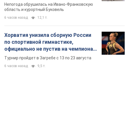
Непогода обрушилась на Ивано-Франковскую
область и курортный Буковель
6 часов назад
12,1 т.
Хорватия унизила сборную России
по спортивной гимнастике,
официально не пустив на чемпионат
Европы основных спортсменов
Турнир пройдет в Загребе с 13 по 23 августа
6 часов назад
9,5 т.