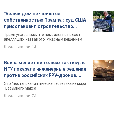
"Белый дом не является
собственностью Трампа": суд США
приостановил строительство
бального зала стоимостью 400 млн
Трамп уже заявил, что немедленно подаст
долларов
апелляцию, назвав это "ужасным решением"
8 годин тому
1,8 т.
Война меняет не только тактику: в
НГУ показали инженерные решения
против российских FPV-дронов.
Фото
Это "постапокалиптическая эстетика из мира
"Безумного Макса"
8 годин тому
7,1 т.