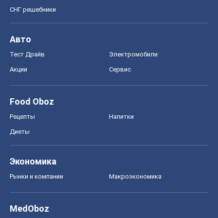
Экономика
Рынки и компании
Mакроэкономика
MedOboz
Новости медицины
MAMACLUB
Шоу
Афиша
Сплетни
Красота
Мода
Женский Журнал