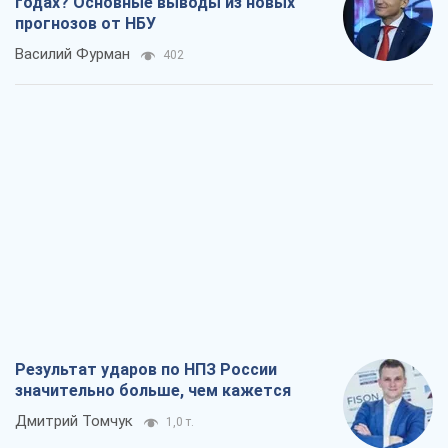
Результат ударов по НПЗ России
значительно больше, чем кажется
Дмитрий Томчук
1,0 т.
Не месть, а стратегия: Украина
заставляет Россию платить за войну
Виктор Андрусив
2,2 т.
Ответ на украинофобию – не
полонофобия, а сильное украинское
государство
Николай Княжицкий
1,6 т.