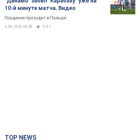
TOP NEWS
Мобильные операторы подняли тарифы "до
предела", но качество связи ухудшилось: