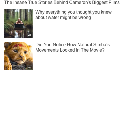
Ты еще не читаешь наш Telegram? А зря! Подписывайся
Подписаться
Подписаться
Криминальные новости
Силы АТО рассказали ...
Важное