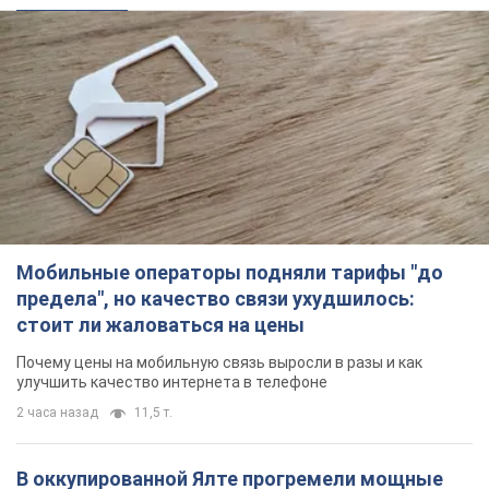
стоит ли жаловаться на цены
Почему цены на мобильную связь выросли в разы и как
улучшить качество интернета в телефоне
2 часа назад
11,5 т.
В оккупированной Ялте прогремели мощные
взрывы: поднимается черный дым. Фото и
видео
Город, вероятно, подвергся атаке дронов
32 минуты назад
939
В Коблево в Николаевской области произошел
взрыв в море: погиб мужчина, есть
пострадавшие
Мужчина, вероятно, подорвался на морской мине
час назад
2,3 т.