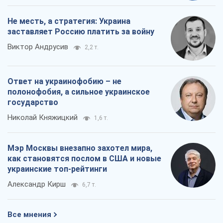
Мэр Москвы внезапно захотел мира,
как становятся послом в США и новые
украинские топ-рейтинги
Александр Кирш
6,7 т.
Все мнения
О компании
Команда
Правовая информация
Политика
конфиденциальности
Реклама на сайте
Документы
Редакционная политика
Журналисты OBOZ.UA на месте
событий