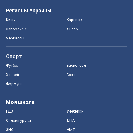
Формула-1
Моя школа
ГДЗ
Учебники
Онлайн уроки
ДПА
ЗНО
НМТ
СНГ решебники
Авто
Тест Драйв
Электромобили
Акции
Сервис
Food Oboz
Рецепты
Напитки
Диеты