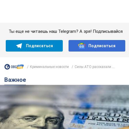
Банки "готовятся" к новому курсу доллара:
украинцам рассказали, чего ожидать в
ближайшие дни
Каким будет курс валюты в обменниках
6.08.2026 22:58
151,9 т.
Украинцам обещают по 850 грн от