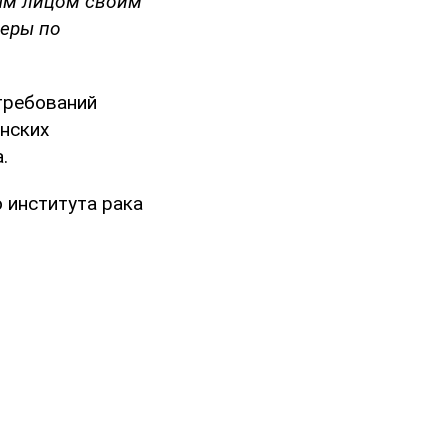
ым лицом своим
еры по
требований
нских
.
 института рака