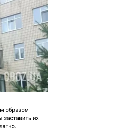
им образом
ы заставить их
латно.