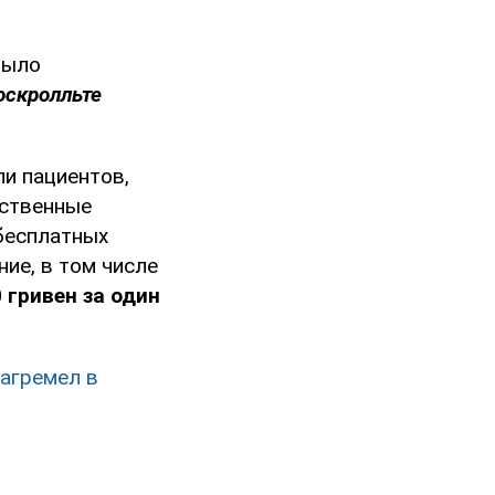
Было
оскролльте
и пациентов,
рственные
 бесплатных
ие, в том числе
 гривен за один
загремел в