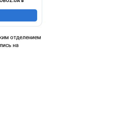
 OBOZ.UA в
ким отделением
лись на