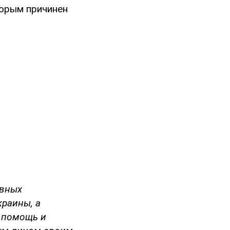
торым причинен
овных
краины, а
 помощь и