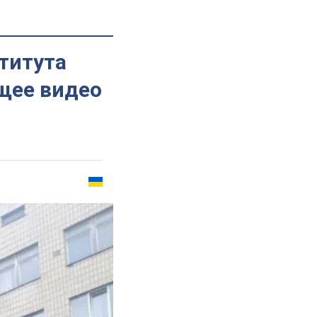
титута
щее видео