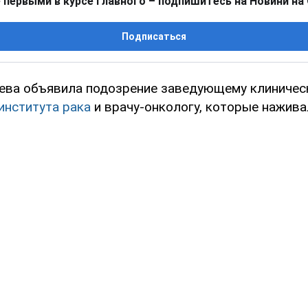
 первыми в курсе главного – подпишитесь на Новини на
Подписаться
ева объявила подозрение заведующему клиничес
института рака
и врачу-онкологу, которые нажива