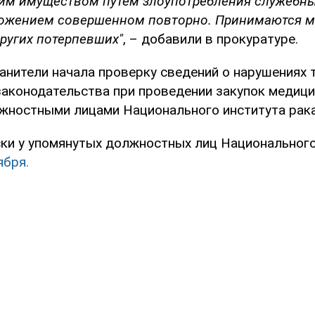
им имуществом путем злоупотребления служебн
ожением совершенном повторно. Принимаются м
ругих потерпевших"
, – добавили в прокуратуре.
анители начала проверку сведений о нарушениях 
аконодательства при проведении закупок медици
жностными лицами Национального института рака
ки у упомянутых должностных лиц Национального
ября.