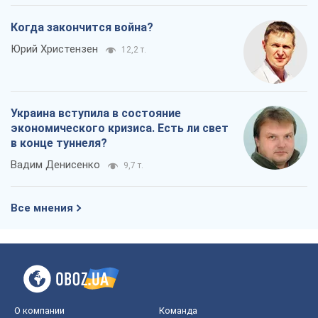
в конце туннеля?
Вадим Денисенко
9,7 т.
Все мнения
О компании
Команда
Правовая информация
Политика
конфиденциальности
Реклама на сайте
Документы
Редакционная политика
Журналисты OBOZ.UA на месте
событий