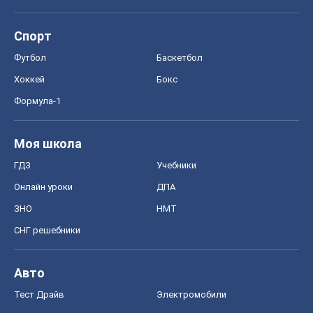
Моя школа
ГДЗ
Учебники
Онлайн уроки
ДПА
ЗНО
НМТ
СНГ решебники
Авто
Тест Драйв
Электромобили
Акции
Сервис
Food Oboz
Рецепты
Напитки
Диеты
Экономика