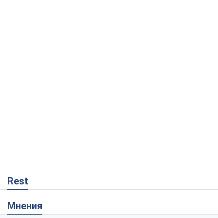
Rest
Мнения
Украинский парадокс, или Почему у
Путина ничего не получилось с
Украиной
Виталий Портников
114
Москва выдвигает претензии Пекину:
дружба превращается в зависимость