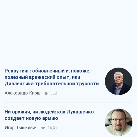
Рекрутинг: обновленный и, похоже,
полезный вражеский опыт, или
Диалектика требовательной трусости
Александр Кирш
852
Ни оружия, ни людей: как Лукашенко
создает новую армию
Игар Тышкевич
16,3 т.
Когда закончится война?
Юрий Христензен
12,2 т.
Украина вступила в состояние
экономического кризиса. Есть ли свет