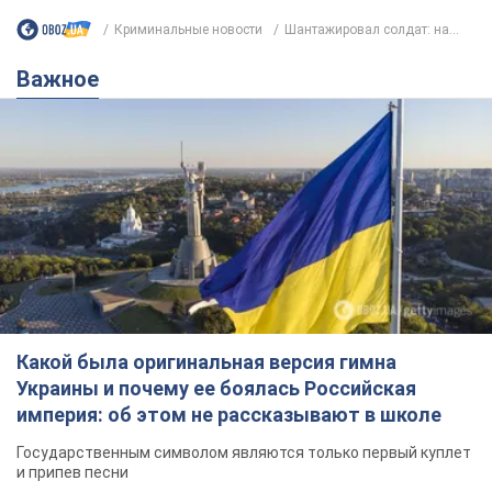
Какой была оригинальная версия гимна
Украины и почему ее боялась Российская
империя: об этом не рассказывают в школе
Государственным символом являются только первый куплет
и припев песни
4 часа назад
15,7 т.
Александру Пономареву – 53: что
известно о трех детях секс-
символа 90-х и как они выглядят
Несмотря на развитие карьеры, артист не
забывал о личном счастье
9 часов назад
8,4 т.