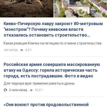
час назад
6,0 т.
Российская армия совершила массированную
атаку на Одессу: горела историческая часть
города, есть пострадавшие. Фото и видео
Для террора враг применил ракеты и дроны
2 часа назад
52,0 т.
«Они воюют против продовольственной
безопасности мира!» Зеленский заявил, что
российская армия вновь обстреляла порт в
Одессе
Только за неделю против Украины было применено десятки
ракет, большинство из которых – баллистические
час назад
531