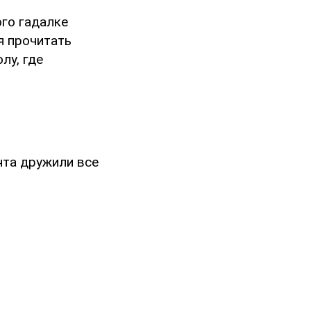
ого гадалке
я прочитать
лу, где
нта дружили все