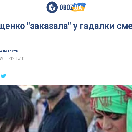
енко "заказала" у гадалки см
е новости
29
1,7 т.