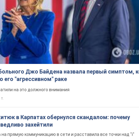
больного Джо Байдена назвала первый симптом, 
о его "агрессивном" раке
ратили на это должного внимания
 т.
китюк в Карпатах обернулся скандалом: почему
ведливо захейтили
на прямую коммуникацию в сети и расставила все точки над "i"