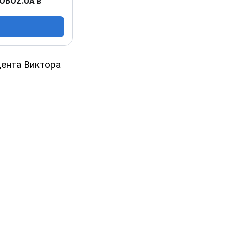
 OBOZ.UA в
дента Виктора