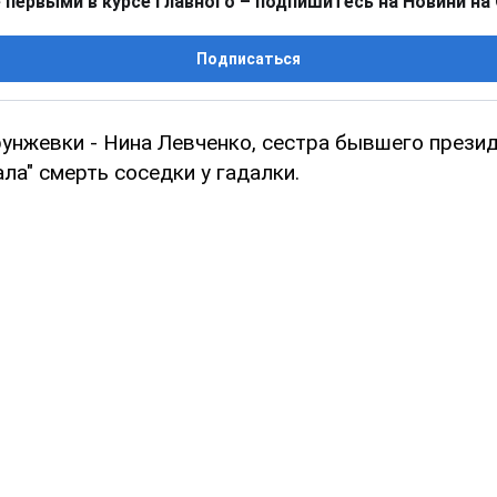
 первыми в курсе главного – подпишитесь на Новини на
Подписаться
унжевки - Нина Левченко, сестра бывшего прези
ла" смерть соседки у гадалки.