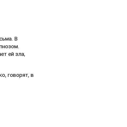
сьма. В
пнозом.
ет ей зла,
о, говорят, в