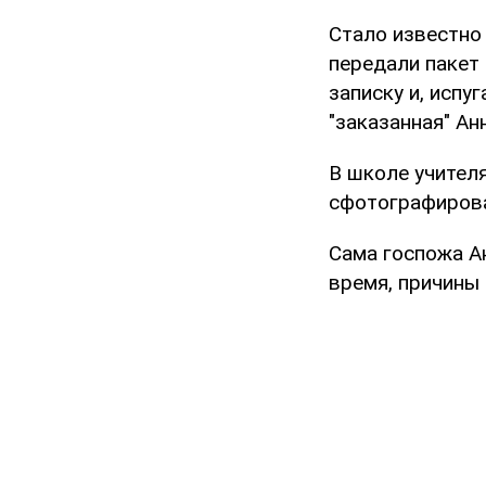
Стало известно 
передали пакет 
записку и, испу
"заказанная" Ан
В школе учителя
сфотографирова
Сама госпожа Ан
время, причины 