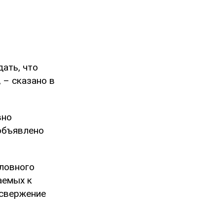
ать, что
 – сказано в
вно
 объявлено
оловного
аемых к
 свержение