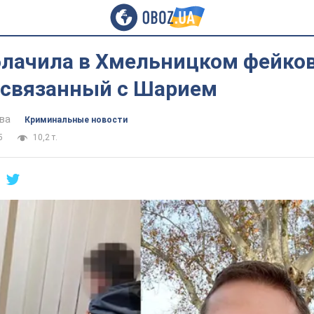
блачила в Хмельницком фейко
, связанный с Шарием
ва
Криминальные новости
5
10,2 т.