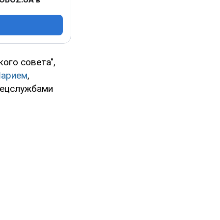
ого совета",
Шарием
,
пецслужбами