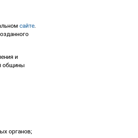
иальном
сайте
.
созданного
ения и
ой общины
ых органов;