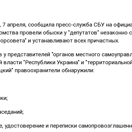
у, 7 апреля, сообщила пресс-служба СБУ на офиц
омства провели обыски у "депутатов" незаконно 
орсовета" и устанавливают всех причастных.
в у представителей "органов местного самоуправл
й власти "Республики Украина" и "территориальн
цкий" правоохранители обнаружили:
ки;
седаний;
, удостоверение и переписки самопровозглашенн