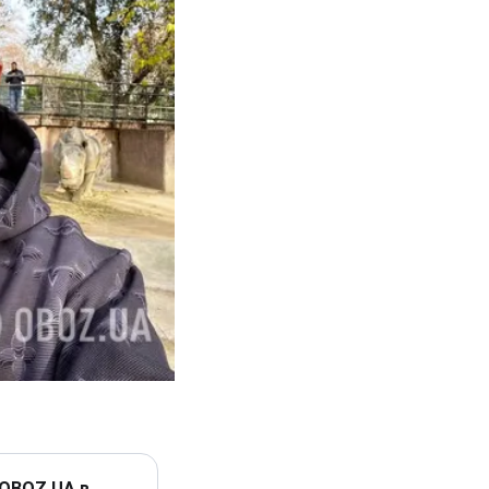
 OBOZ.UA в