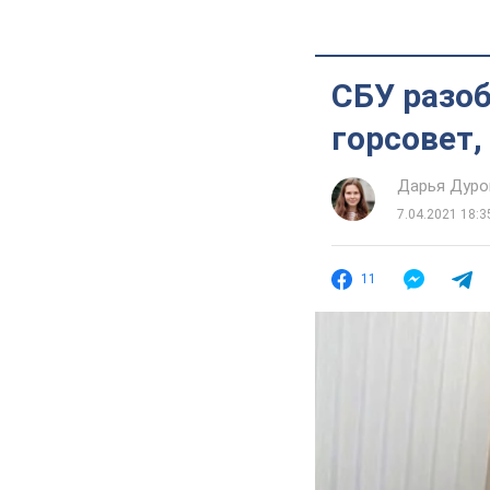
СБУ разо
горсовет
Дарья Дуро
7.04.2021 18:3
11