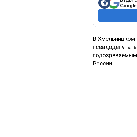
Google
В Хмельницком
псевдодепутаты
подозреваемым 
России.