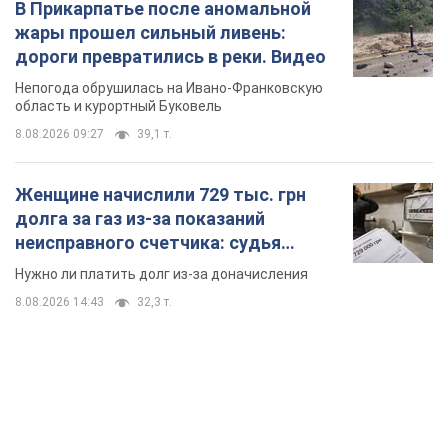
В Прикарпатье после аномальной
жары прошел сильный ливень:
дороги превратились в реки. Видео
Непогода обрушилась на Ивано-Франковскую
область и курортный Буковель
8.08.2026 09:27
39,1 т.
Женщине начислили 729 тыс. грн
долга за газ из-за показаний
неисправного счетчика: судья
вынес неожиданное решение
Нужно ли платить долг из-за доначисления
8.08.2026 14:43
32,3 т.