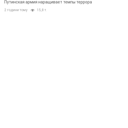
Путинская армия наращивает темпы террора
2 години тому
15,8 т.