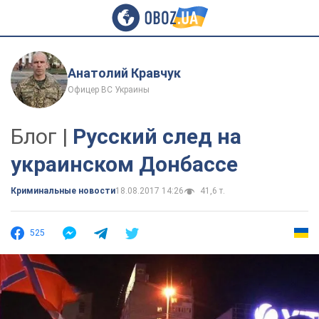
Анатолий Кравчук
Офицер ВС Украины
Блог |
Русский след на
украинском Донбассе
Криминальные новости
18.08.2017 14:26
41,6 т.
525