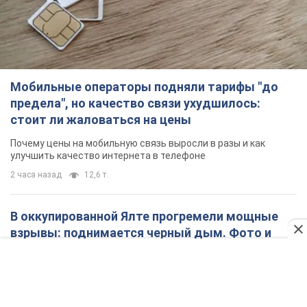
Почему цены на мобильную связь выросли в разы и как
улучшить качество интернета в телефоне
2 часа назад
12,6 т.
В оккупированной Ялте прогремели мощные
взрывы: поднимается черный дым. Фото и
видео
Город, вероятно, подвергся атаке дронов
42 минуты назад
1,2 т.
В Коблево в Николаевской области произошел
взрыв в море: погиб мужчина, есть
пострадавшие
Мужчина, вероятно, подорвался на морской мине
час назад
2,5 т.