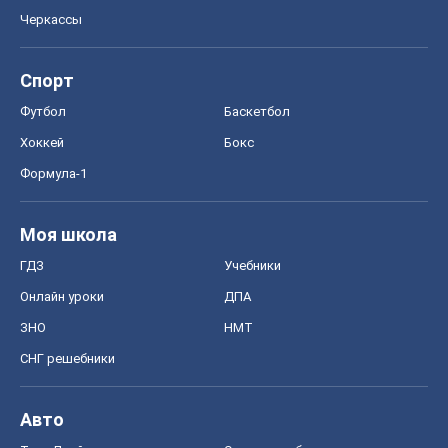
Моя школа
ГДЗ
Учебники
Онлайн уроки
ДПА
ЗНО
НМТ
СНГ решебники
Авто
Тест Драйв
Электромобили
Акции
Сервис
Food Oboz
Рецепты
Напитки
Диеты