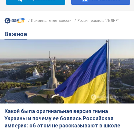
Какой была оригинальная версия гимна
Украины и почему ее боялась Российская
империя: об этом не рассказывают в школе
Государственным символом являются только первый куплет
и припев песни
час назад
3,1 т.
Александру Пономареву – 53: что
известно о трех детях секс-
символа 90-х и как они выглядят
Несмотря на развитие карьеры, артист не