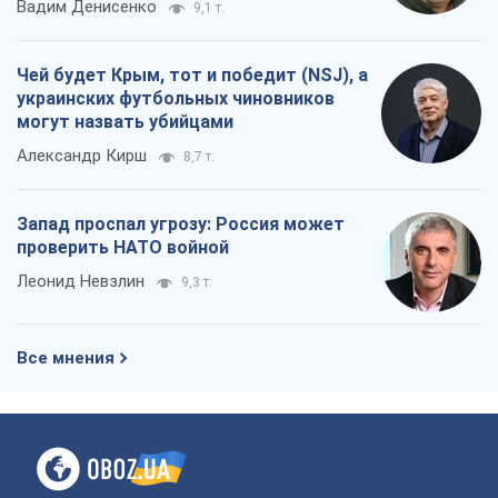
Запад проспал угрозу: Россия может
проверить НАТО войной
Леонид Невзлин
9,3 т.
Все мнения
О компании
Команда
Правовая информация
Политика
конфиденциальности
Реклама на сайте
Документы
Редакционная политика
Журналисты OBOZ.UA на месте
событий