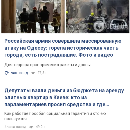
Для террора враг применил ракеты и дроны
час назад
27,5 т.
Депутаты взяли деньги из бюджета на аренду
элитных квартир в Киеве: кто из
парламентариев просил средства и где
поселился
Как работает особая социальная гарантия и кто ею
пользуется
4 часа назад
49,0 т.
Российская армия обстреляла два соседних
многоэтажных дома в Харькове: двое
погибших, более 20 пострадавших
Враг умышленно бьет по жилым домам
22 минуты назад
2,7 т.