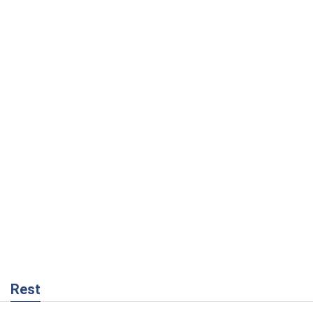
Rest
Мнения
Совпадение интересов двух циничных
игроков или тайный план Трампа и
Путина?
Виктор Швец
14,3 т.