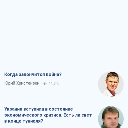
Когда закончится война?
Юрий Христензен
11,3 т.
Украина вступила в состояние
экономического кризиса. Есть ли свет
в конце туннеля?
Вадим Денисенко
9,1 т.
Чей будет Крым, тот и победит (NSJ), а
украинских футбольных чиновников
могут назвать убийцами
Александр Кирш
8,7 т.