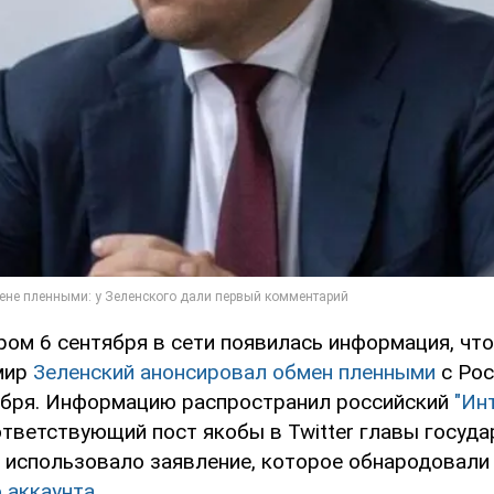
ром 6 сентября в сети появилась информация, чт
мир
Зеленский анонсировал обмен пленными
с Рос
тября. Информацию распространил российский
"Ин
тветствующий пост якобы в Twitter главы госуда
 использовало заявление, которое обнародовали
 аккаунта.