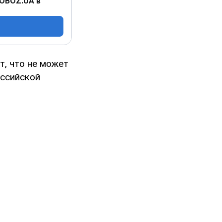
 OBOZ.UA в
, что не может
ссийской