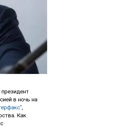
о президент
сией в ночь на
терфакс"
,
рства. Как
 с