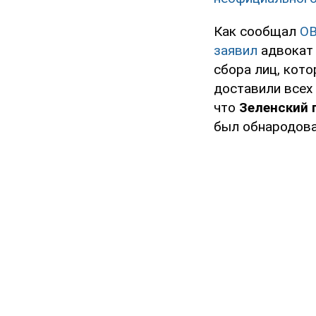
Как сообщал
O
заявил
адвокат 
сбора лиц, кото
доставили всех 
что
Зеленский 
был обнародова