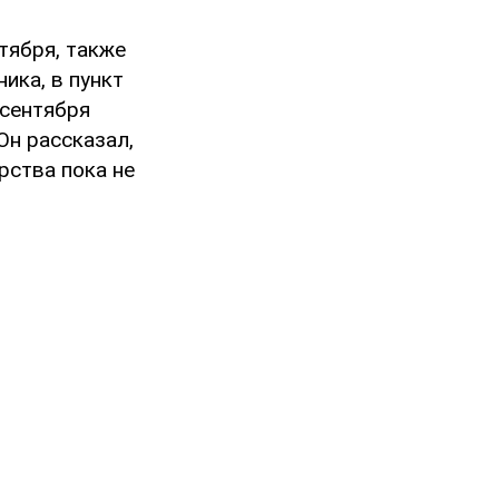
нтября, также
ика, в пункт
 сентября
Он рассказал,
арства пока не