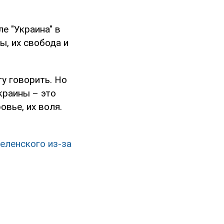
е "Украина" в
ы, их свобода и
гу говорить. Но
краины – это
овье, их воля.
Зеленского из-за