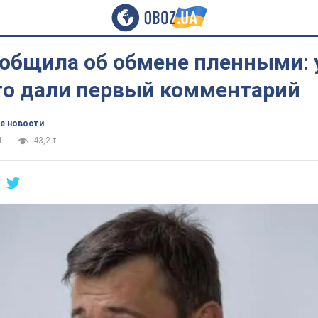
ообщила об обмене пленными: 
го дали первый комментарий
е новости
1
43,2 т.