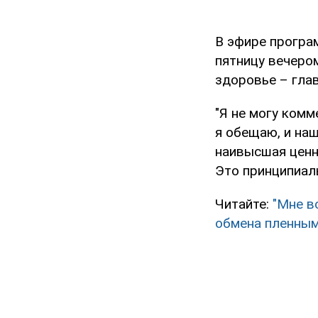
В эфире програм
пятницу вечером
здоровье – глав
"Я не могу комм
я обещаю, и наш
наивысшая ценно
Это принципиальн
Читайте:
"Мне в
обмена пленны