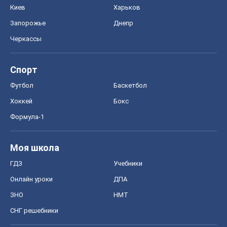
Киев
Харьков
Запорожье
Днепр
Черкассы
Спорт
Футбол
Баскетбол
Хоккей
Бокс
Формула-1
Моя школа
ГДЗ
Учебники
Онлайн уроки
ДПА
ЗНО
НМТ
СНГ решебники