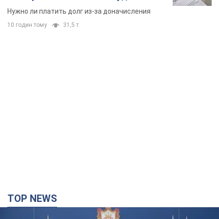
вынес неожиданное решение
Нужно ли платить долг из-за доначисления
10 годин тому
31,5 т.
TOP NEWS