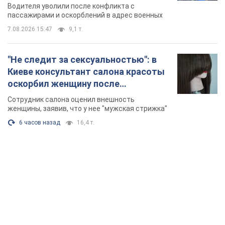
военным и поплатился за это.
Водителя уволили после конфликта с
Видео
пассажирами и оскорблений в адрес военных
7.08.2026 15:47
9,1 т.
"Не следит за сексуальностью": в
Киеве консультант салона красоты
оскорбил женщину после
химиотерапии, разгорелся скандал.
Сотрудник салона оценил внешность
Фото
женщины, заявив, что у нее "мужская стрижка"
6 часов назад
16,4 т.