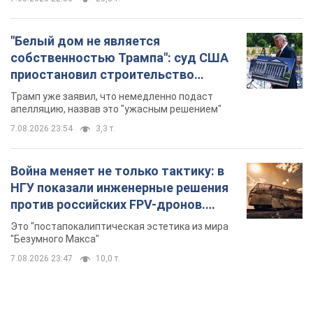
"Белый дом не является
собственностью Трампа": суд США
приостановил строительство
бального зала стоимостью 400 млн
Трамп уже заявил, что немедленно подаст
долларов
апелляцию, назвав это "ужасным решением"
7.08.2026 23:54
3,3 т.
Война меняет не только тактику: в
НГУ показали инженерные решения
против российских FPV-дронов.
Фото
Это "постапокалиптическая эстетика из мира
"Безумного Макса"
7.08.2026 23:47
10,0 т.