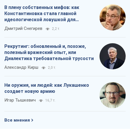
Диалектика требовательной трусости
Александр Кирш
2,0 т.
Ни оружия, ни людей: как Лукашенко
создает новую армию
Игар Тышкевич
16,7 т.
Все мнения
О компании
Команда
Правовая информация
Политика
конфиденциальности
Реклама на сайте
Документы