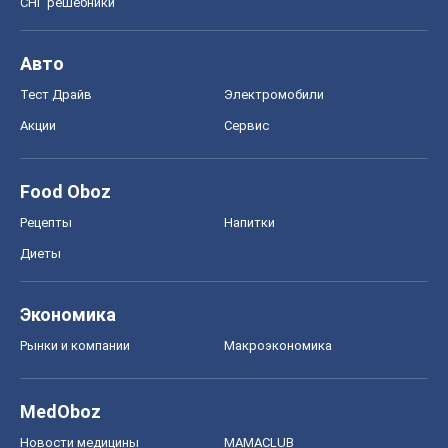
Рецепты
Напитки
Диеты
Экономика
Рынки и компании
Mакроэкономика
MedOboz
Новости медицины
MAMACLUB
Шоу
Афиша
Сплетни
Красота
Мода
Женский Журнал