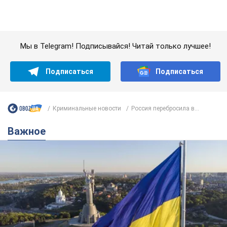
Криминальные новости
Россия перебросила в...
Важное
Какой была оригинальная версия гимна
Украины и почему ее боялась Российская
империя: об этом не рассказывают в школе
Государственным символом являются только первый куплет
и припев песни
7 годин тому
30,1 т.