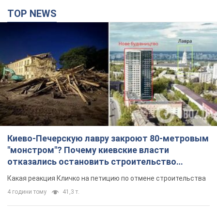
Киево-Печерскую лавру закроют 80-метровым
"монстром"? Почему киевские власти
отказались остановить строительство
небоскреба "московского верующего"
Какая реакция Кличко на петицию по отмене строительства
4 години тому
41,3 т.
Армия РФ уничтожила предприятие Kromberg &
Schubert в Житомире. Фото
Когда предприятие возобновит работу, пока неизвестно
24 хвилини тому
3,2 т.
МИД Болгарии вызвал украинского посла из-за
инцидента с дроном: что произошло