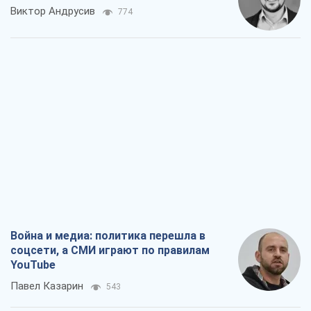
Война и медиа: политика перешла в
соцсети, а СМИ играют по правилам
YouTube
Павел Казарин
543
В плену собственных мифов: как
Константиновка стала главной
идеологической ловушкой для
российских оккупантов
Дмитрий Снегирев
2,2 т.
Рекрутинг: обновленный и, похоже,
полезный вражеский опыт, или