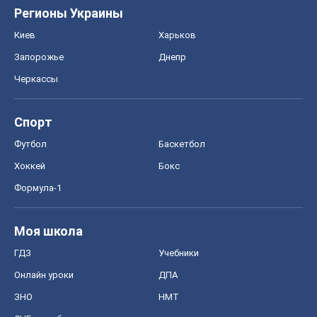
Футбол
Баскетбол
Хоккей
Бокс
Формула-1
Моя школа
ГДЗ
Учебники
Онлайн уроки
ДПА
ЗНО
НМТ
СНГ решебники
Авто
Тест Драйв
Электромобили
Акции
Сервис
Food Oboz