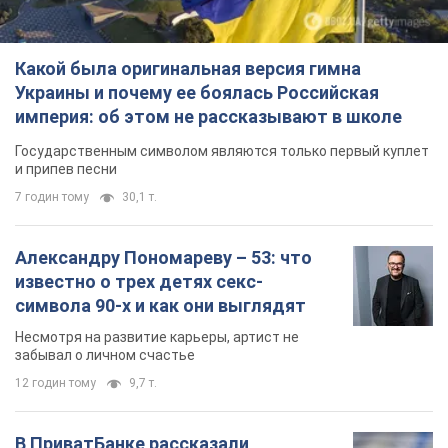
Александру Пономареву – 53: что
известно о трех детях секс-
символа 90-х и как они выглядят
Несмотря на развитие карьеры, артист не
забывал о личном счастье
12 годин тому
9,7 т.
В ПриватБанке рассказали,
действительны ли доллары 1996
года: принимают ли обменники и
банки такие купюры
Что делать, если банки и обменники не
принимают старые доллары
9.08.2026 02:20
85,7 т.