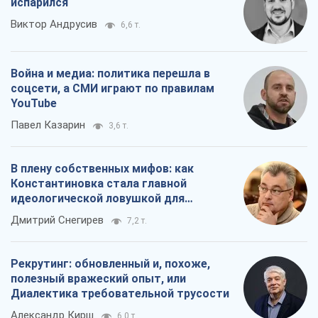
испарился
Виктор Андрусив
6,6 т.
Война и медиа: политика перешла в
соцсети, а СМИ играют по правилам
YouTube
Павел Казарин
3,6 т.
В плену собственных мифов: как
Константиновка стала главной
идеологической ловушкой для
российских оккупантов
Дмитрий Снегирев
7,2 т.
Рекрутинг: обновленный и, похоже,
полезный вражеский опыт, или
Диалектика требовательной трусости
Александр Кирш
6,0 т.