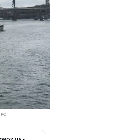
 OBOZ.UA в