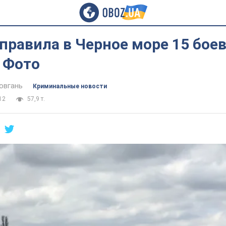
правила в Черное море 15 бое
 Фото
овгань
Криминальные новости
12
57,9 т.