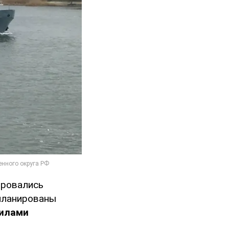
ировались
апланированы
силами