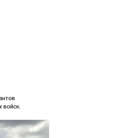
антов
 войск.