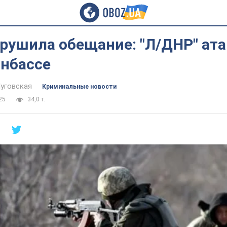
арушила обещание: "Л/ДНР" ат
онбассе
Луговская
Криминальные новости
25
34,0 т.