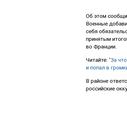
Об этом сообщи
Военные добави
себя обязатель
принятым итого
во Франции.
Читайте:
"За чт
и попал в громк
В районе ответ
российские окк