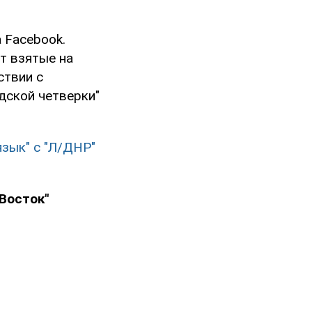
 Facebook.
т взятые на
ствии с
дской четверки"
язык" с "Л/ДНР"
"Восток"