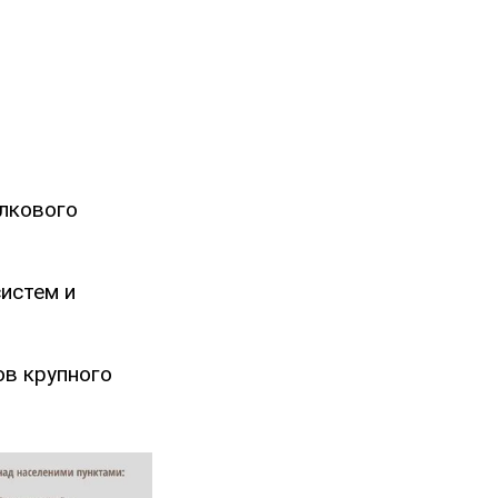
елкового
истем и
ов крупного