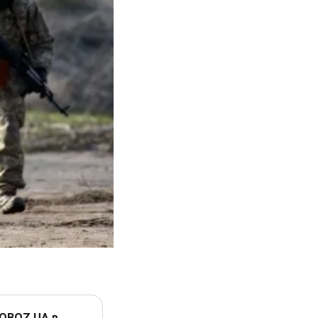
 OBOZ.UA в