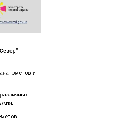
"Север"
ранатометов и
 различных
ужия;
еметов.