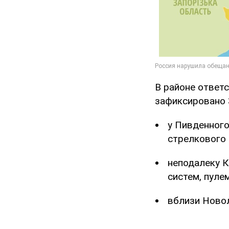
В районе ответ
зафиксировано 
у Пивденного
стрелкового 
неподалеку 
систем, пуле
вблизи Новол