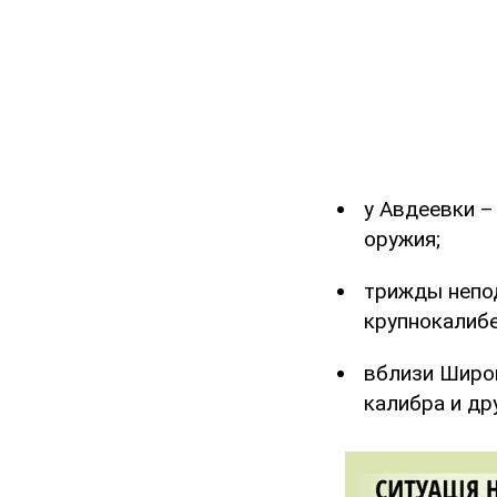
у Авдеевки –
оружия;
трижды непод
крупнокалиб
вблизи Широк
калибра и др