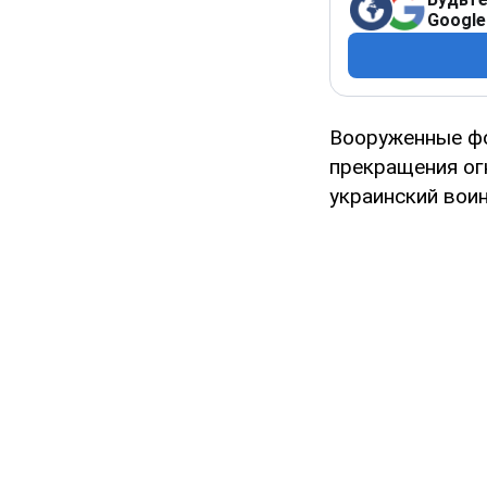
Google
Вооруженные фо
прекращения огн
украинский воин