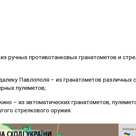
 из ручных противотанковых гранатометов и стр
алеку Павлополя – из гранатометов различных с
ерных пулеметов;
ино – из автоматических гранатометов, пулемет
угого стрелкового оружия.