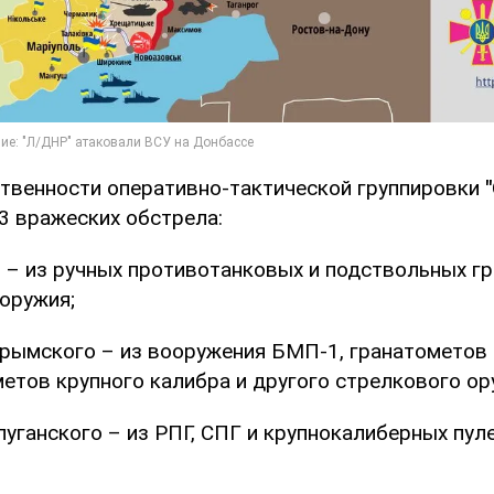
ственности оперативно-тактической группировки
3 вражеских обстрела:
 – из ручных противотанковых и подствольных г
оружия;
Крымского – из вооружения БМП-1, гранатометов
метов крупного калибра и другого стрелкового ор
уганского – из РПГ, СПГ и крупнокалиберных пул