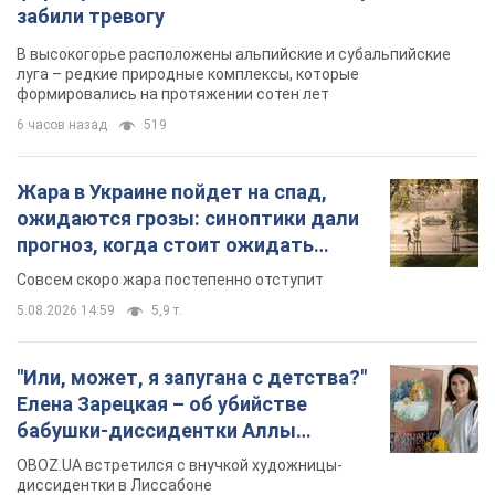
5.08.2026 14:59
5,9 т.
"Или, может, я запугана с детства?"
Елена Зарецкая – об убийстве
бабушки-диссидентки Аллы
Горской, критике сына Стуса и
OBOZ.UA встретился с внучкой художницы-
бегстве в Португалию с пятью
диссидентки в Лиссабоне
детьми
5.08.2026 04:00
25,8 т.