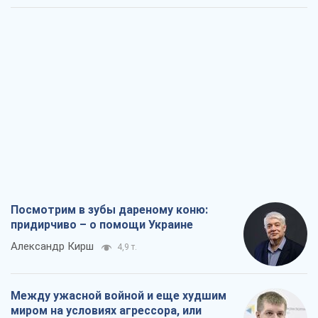
Посмотрим в зубы дареному коню:
придирчиво – о помощи Украине
Александр Кирш
4,9 т.
Между ужасной войной и еще худшим
миром на условиях агрессора, или
Безысходность – тоже оружие России
Алексей Копытько
4,7 т.
Лестница эскалации войны: к чему нам
нужно готовиться
Андрей Шевчишин
5,7 т.
"Когда хочется мести": почему
стратегия Украины должна оставаться
другой