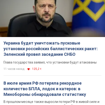
11 часов назад
125,2 т.
В июле армия РФ потеряла рекордное
количество БПЛА, лодок и катеров: в
Минобороны обнародовали статистику
В прошлом месяце также выросли потери РФ в живой силе и
танках, а также количество поражений на большом
расстоянии
9 часов назад
4,6 т.
"Нужны быстрые и нестандартные подходы":
Корецкий пообещал предоставить бизнесу
приоритетный доступ к имеющимся
складским помещениям
Так или иначе, бизнес после обстрелов получит поддержку
5 часов назад
897