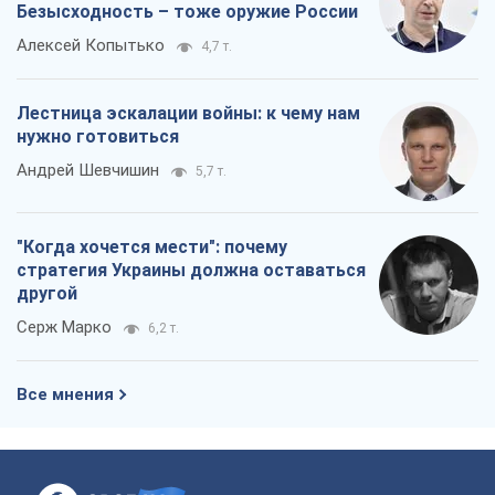
Серж Марко
6,2 т.
Все мнения
О компании
Команда
Правовая информация
Политика
конфиденциальности
Реклама на сайте
Документы
Редакционная политика
Журналисты OBOZ.UA на месте
событий
OBOZ.UA
Политика