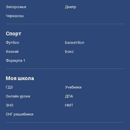
ГДЗ
Учебники
Онлайн уроки
ДПА
ЗНО
НМТ
СНГ решебники
Авто
Тест Драйв
Электромобили
Акции
Сервис
Food Oboz
Рецепты
Напитки
Диеты
Экономика