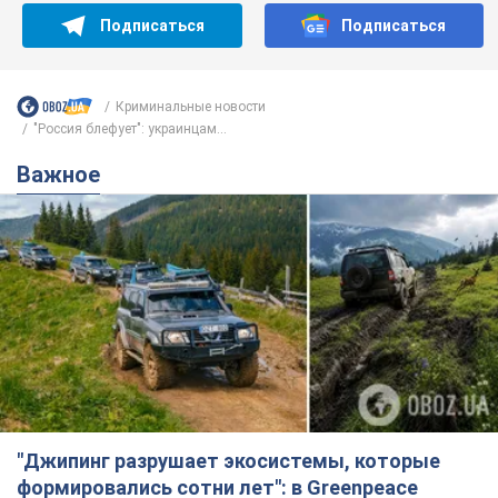
"Джипинг разрушает экосистемы, которые
формировались сотни лет": в Greenpeace
забили тревогу
В высокогорье расположены альпийские и субальпийские
луга – редкие природные комплексы, которые
формировались на протяжении сотен лет
6 часов назад
519
Жара в Украине пойдет на спад,
ожидаются грозы: синоптики дали
прогноз, когда стоит ожидать
изменения погоды
Совсем скоро жара постепенно отступит