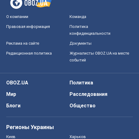
Мир
Расследования
Блоги
Общество
Регионы Украины
Киев
Харьков
Запорожье
Днепр
Черкассы
Спорт
Футбол
Баскетбол
Хоккей
Бокс
Формула-1
Моя школа