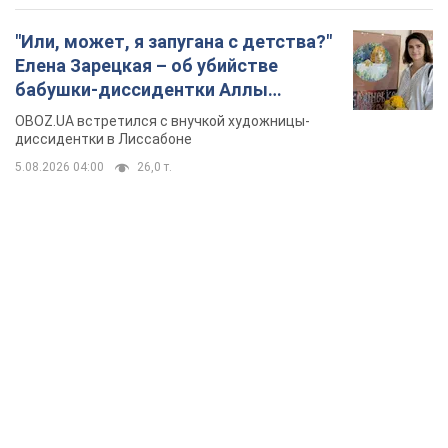
"Или, может, я запугана с детства?"
Елена Зарецкая – об убийстве
бабушки-диссидентки Аллы
Горской, критике сына Стуса и
OBOZ.UA встретился с внучкой художницы-
бегстве в Португалию с пятью
диссидентки в Лиссабоне
детьми
5.08.2026 04:00
26,0 т.