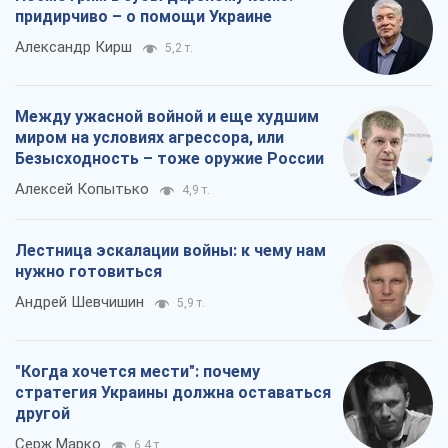
придирчиво – о помощи Украине
Александр Кирш
5,2 т.
Между ужасной войной и еще худшим
миром на условиях агрессора, или
Безысходность – тоже оружие России
Алексей Копытько
4,9 т.
Лестница эскалации войны: к чему нам
нужно готовиться
Андрей Шевчишин
5,9 т.
"Когда хочется мести": почему
стратегия Украины должна оставаться
другой
Серж Марко
6,4 т.