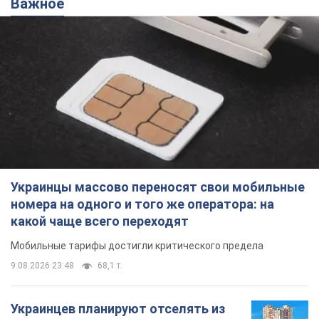
Украинцы массово переносят свои мобильные
номера на одного и того же оператора: на
какой чаще всего переходят
Мобильные тарифы достигли критического предела
9.08.2026 23:48
68,1 т.
Украинцев планируют отселять из
квартир: "слуга народа" рассказала,
кто будет принимать решение о
сносе домов
Зачем жилища украинцев хотят сносить
9.08.2026 23:18
60,7 т.
Украинцы массово покупают
дорогие новые авто: сколько стоит