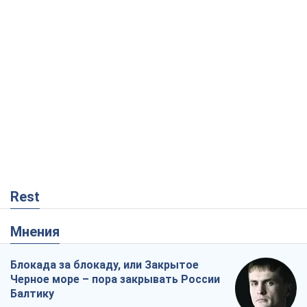
Rest
Мнения
Блокада за блокаду, или Закрытое
Черное море – пора закрывать России
Балтику
Игорь Луценко
1,5 т.
Скрытая мобилизация и провокации
против Польши и стран Балтии: что
стоит за новыми планами Кремля
Вадим Денисенко
2,5 т.