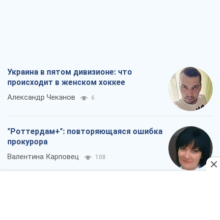
6
"Роттердам+": повторяющаяся ошибка
прокурора
Валентина Карповец
108
"Выборы" как политический спектакль
Кремля
Гарри Каспаров
1,1 т.
РФ, говорит турецкий МИД, нанесет по
Украине ядерный удар (а Киев мэр
уничтожает и без этого)
Александр Кирш
4,2 т.
Все мнения