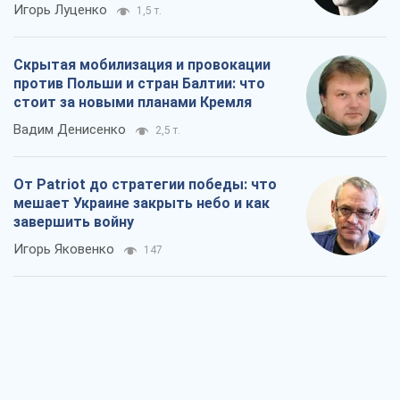
От Patriot до стратегии победы: что
мешает Украине закрыть небо и как
завершить войну
Игорь Яковенко
147
Украина в пятом дивизионе: что
происходит в женском хоккее
Александр Чеканов