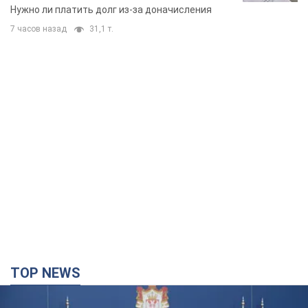
вынес неожиданное решение
Нужно ли платить долг из-за доначисления
7 часов назад
31,1 т.
TOP NEWS