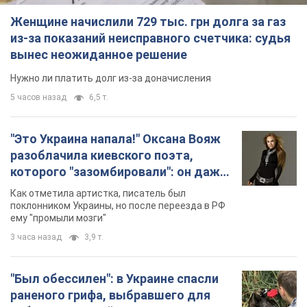
Женщине начислили 729 тыс. грн долга за газ
из-за показаний неисправного счетчика: судья
вынес неожиданное решение
Нужно ли платить долг из-за доначисления
5 часов назад
6,5 т.
"Это Украина напала!" Оксана Вояж
разоблачила киевского поэта,
которого "зазомбировали": он даже
русского не знал, а теперь хочет
Как отметила артистка, писатель был
геноцида украинцев
поклонником Украины, но после переезда в РФ
ему "промыли мозги"
3 часа назад
3,9 т.
"Был обессилен": в Украине спасли
раненого грифа, выбравшего для