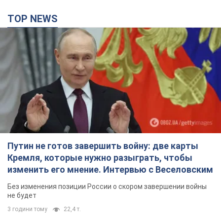
Путин не готов завершить войну: две карты
Кремля, которые нужно разыграть, чтобы
изменить его мнение. Интервью с Веселовским
Без изменения позиции России о скором завершении войны
не будет
3 години тому
22,4 т.
Дроны атаковали НПЗ в Нижнекамске: после
взрывов был виден дым. Видео
Местные жители активно публиковали фото и видео
2 години тому
3,7 т.
Украина готовит Чернобыль к очередной