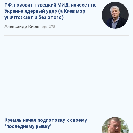
Кремль начал подготовку к своему
"последнему рывку"
Костянтин Машовець
7,5 т.
Дух Анкориджа окончательно
испарился
Виктор Андрусив
6,8 т.
Война и медиа: политика перешла в