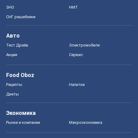
Food Oboz
Рецепты
Напитки
Диеты
Экономика
Рынки и компании
Mакроэкономика
MedOboz
Новости медицины
MAMACLUB
Шоу
Афиша
Сплетни
Красота
Мода