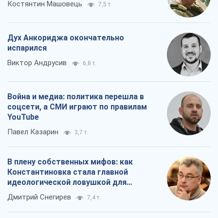
соцсети, а СМИ играют по правилам
YouTube
Павел Казарин
3,7 т.
В плену собственных мифов: как
Константиновка стала главной
идеологической ловушкой для
российских оккупантов
Дмитрий Снегирев
7,4 т.
Все мнения
О компании
Команда
Правовая информация
Политика