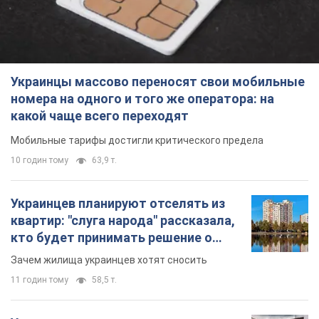
10 годин тому
63,9 т.
Украинцев планируют отселять из
квартир: "слуга народа" рассказала,
кто будет принимать решение о
сносе домов
Зачем жилища украинцев хотят сносить
11 годин тому
58,5 т.
Украинцы массово покупают
дорогие новые авто: сколько стоит
самая популярная модель
Какие марки авто предпочитают приобретать
жители Украины
11 годин тому
37,6 т.