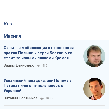
против Польши и стран Балтии: что
стоит за новыми планами Кремля
Вадим Денисенко
585
Украинский парадокс, или Почему у
Путина ничего не получилось с
Украиной
Виталий Портников
20,8 т.
РФ, говорит турецкий МИД, нанесет по
Украине ядерный удар (а Киев мэр
уничтожает и без этого)
Александр Кирш
378