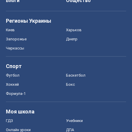
Спорт
Футбол
Баскетбол
Хоккей
Бокс
Формула-1
Моя школа
ГДЗ
Учебники
Онлайн уроки
ДПА
ЗНО
НМТ
СНГ решебники
Авто
Тест Драйв
Электромобили
Акции
Сервис