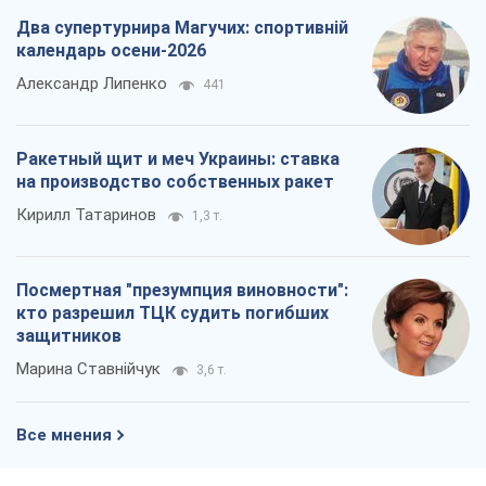
Два супертурнира Магучих: спортивній
календарь осени-2026
Александр Липенко
441
Ракетный щит и меч Украины: ставка
на производство собственных ракет
Кирилл Татаринов
1,3 т.
Посмертная "презумпция виновности":
кто разрешил ТЦК судить погибших
защитников
Марина Ставнійчук
3,6 т.
Все мнения