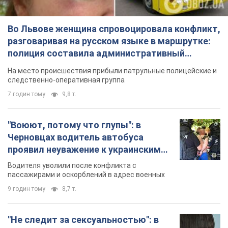
Во Львове женщина спровоцировала конфликт,
разговаривая на русском языке в маршрутке:
полиция составила административный
протокол. Видео
На место происшествия прибыли патрульные полицейские и
следственно-оперативная группа
7 годин тому
9,8 т.
"Воюют, потому что глупы": в
Черновцах водитель автобуса
проявил неуважение к украинским
военным и поплатился за это.
Водителя уволили после конфликта с
Видео
пассажирами и оскорблений в адрес военных
9 годин тому
8,7 т.
"Не следит за сексуальностью": в