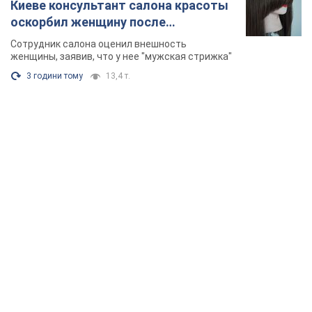
Киеве консультант салона красоты
оскорбил женщину после
химиотерапии, разгорелся скандал.
Сотрудник салона оценил внешность
Фото
женщины, заявив, что у нее "мужская стрижка"
3 години тому
13,4 т.