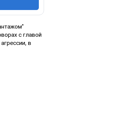
антажом"
оворах с главой
агрессии, в