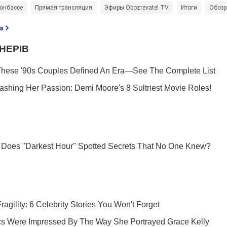
онбассе
Прямая трансляция
Эфиры Obozrevatel TV
Итоги
Обозр
а