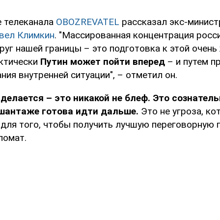
е телеканала
OBOZREVATEL
рассказал экс-минист
вел Климкин
. "Массированная концентрация росси
уг нашей границы – это подготовка к этой очень
актически
Путин может пойти вперед
– и путем п
ния внутренней ситуации", – отметил он.
с делается – это никакой не блеф. Это сознател
 шантаже готова идти дальше.
Это не угроза, ко
 для того, чтобы получить лучшую переговорную п
ломат.