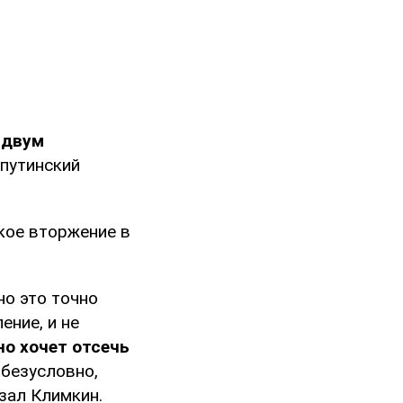
 двум
 путинский
кое вторжение в
но это точно
ение, и не
но хочет отсечь
 безусловно,
зал Климкин.