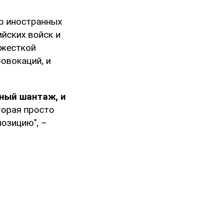
р иностранных
йских войск и
 жесткой
ровокаций, и
ьный шантаж, и
торая просто
озицию", –