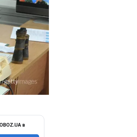
 OBOZ.UA в