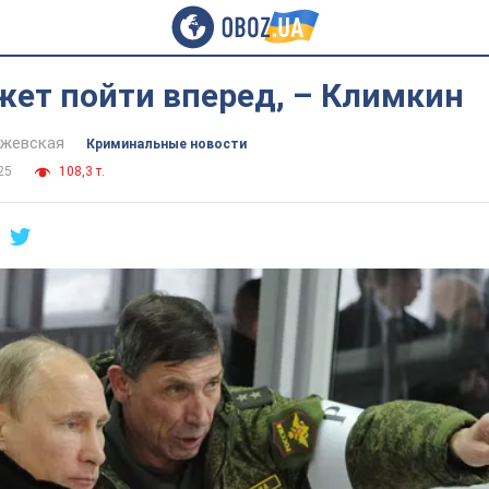
жет пойти вперед, – Климкин
йжевская
Криминальные новости
25
108,3 т.