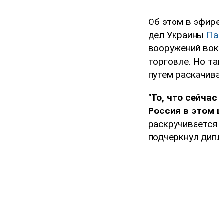
Об этом в эфир
дел Украины
Па
вооружений вокр
торговле. Но т
путем раскачива
"То, что сейча
Россия в этом
раскручивается
подчеркнул дип