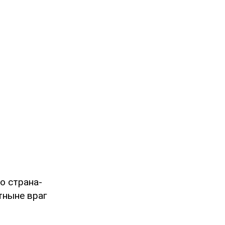
то страна-
тныне враг