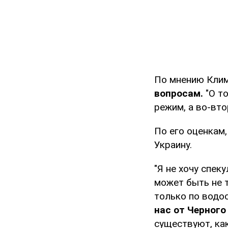
По мнению Кли
вопросам.
"О то
режим, а во-вто
По его оценкам
Украину.
"Я не хочу спек
может быть не 
только по водо
нас от Черного
существуют, ка