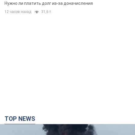
вынес неожиданное решение
Нужно ли платить долг из-за доначисления
12 часов назад
31,6 т.
TOP NEWS