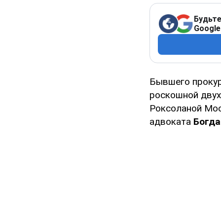
Будьте
Google
Бывшего проку
роскошной двух
Роксоланой Мос
адвоката
Богда