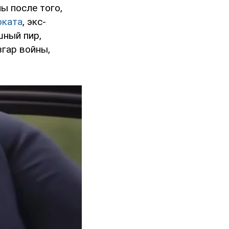
ы после того,
оката
, экс-
шный пир,
згар войны,