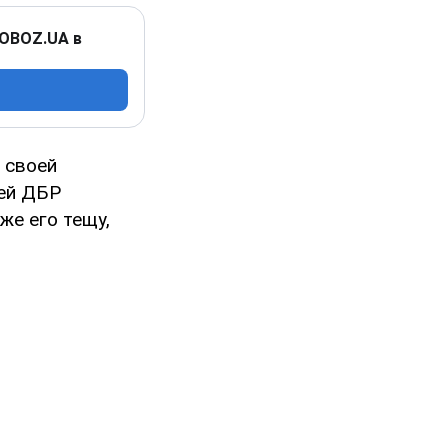
 OBOZ.UA в
" своей
цей ДБР
же его тещу,