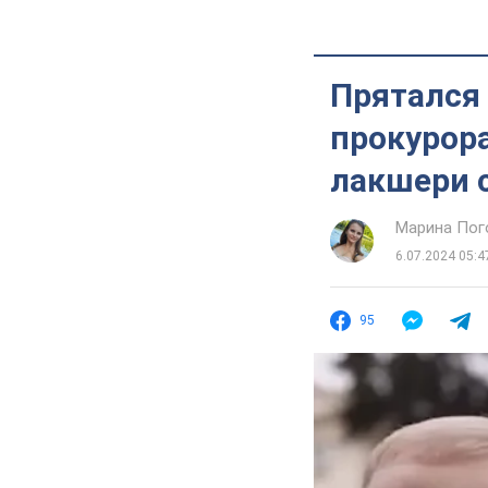
Прятался 
прокурора
лакшери 
Марина Пог
6.07.2024 05:4
95