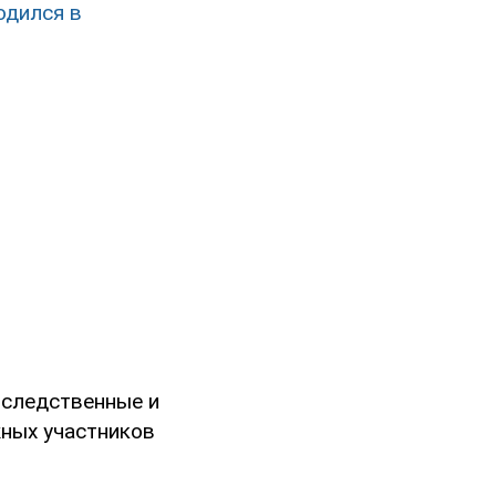
одился в
 следственные и
жных участников