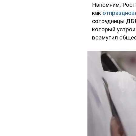
Напомним, Рост
как
отпразднов
сотрудницы ДБР
который устроил
возмутил общес