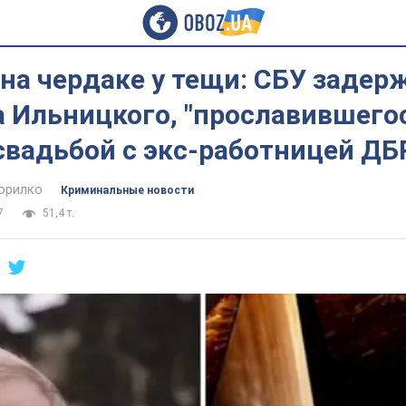
на чердаке у тещи: СБУ задер
 Ильницкого, "прославившего
свадьбой с экс-работницей ДБ
орилко
Криминальные новости
7
51,4 т.