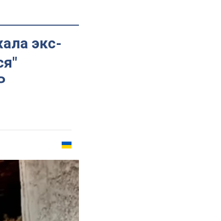
жала экс-
ся"
Р