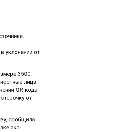
сточники.
в уклонении от
азмере 3500
жностные лица
чении QR-кода
 отсрочку от
кву, сообщило
аке экс-