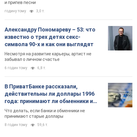
и припев песни
годину тому
3,0 т.
Александру Пономареву – 53: что
известно о трех детях секс-
символа 90-х и как они выглядят
Несмотря на развитие карьеры, артист не
забывал о личном счастье
6 годин тому
6,8 т.
В ПриватБанке рассказали,
действительны ли доллары 1996
года: принимают ли обменники и
банки такие купюры
Что делать, если банки и обменники не
принимают старые доллары
8 годин тому
59,6 т.