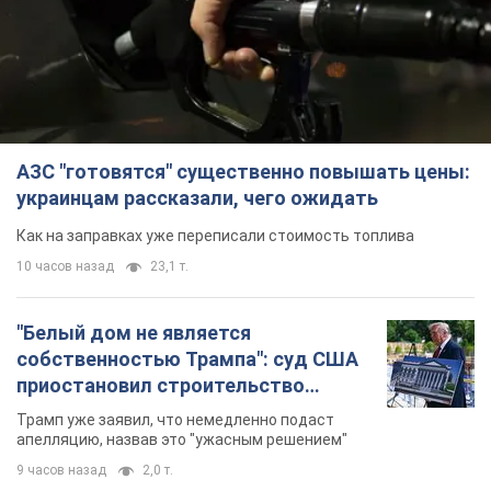
АЗС "готовятся" существенно повышать цены:
украинцам рассказали, чего ожидать
Как на заправках уже переписали стоимость топлива
10 часов назад
23,1 т.
"Белый дом не является
собственностью Трампа": суд США
приостановил строительство
бального зала стоимостью 400 млн
Трамп уже заявил, что немедленно подаст
долларов
апелляцию, назвав это "ужасным решением"
9 часов назад
2,0 т.