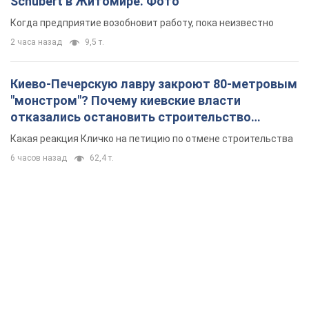
Schubert в Житомире. Фото
Когда предприятие возобновит работу, пока неизвестно
2 часа назад
9,5 т.
Киево-Печерскую лавру закроют 80-метровым
"монстром"? Почему киевские власти
отказались остановить строительство
небоскреба "московского верующего"
Какая реакция Кличко на петицию по отмене строительства
6 часов назад
62,4 т.