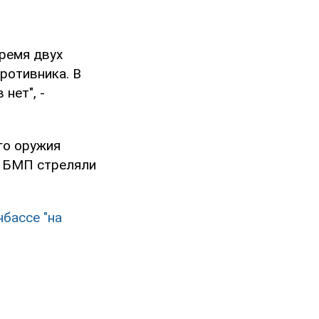
время двух
ротивника. В
нет", -
го оружия
я БМП стреляли
бассе "на