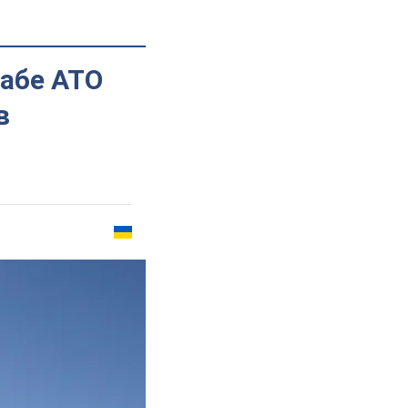
табе АТО
в