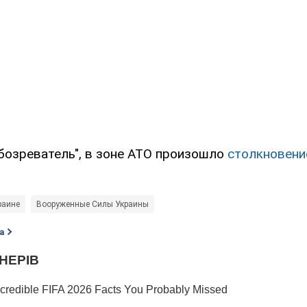
бозреватель", в зоне АТО произошло
столкновени
раине
Вооруженные Силы Украины
а