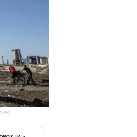
 OBOZ.UA в