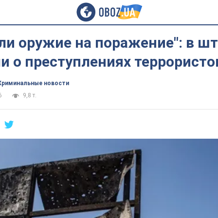
и оружие на поражение": в ш
и о преступлениях террористо
Криминальные новости
6
9,8 т.