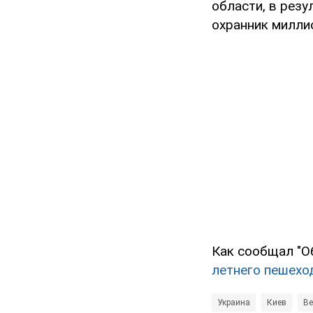
области, в резу
охранник милли
Как сообщал "О
летнего пешехо
Украина
Киев
Ве