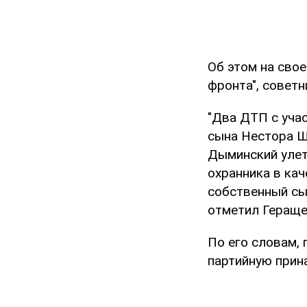
Об этом на свое
фронта", советн
"Два ДТП с уча
сына Нестора Ш
Дыминский улет
охранника в кач
собственный сын
отметил Гераще
По его словам, 
партийную прин