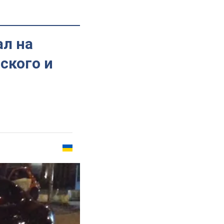
ал на
ского и