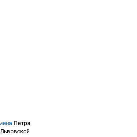
мена
Петра
 Львовской