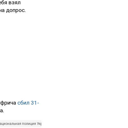
ебя взял
на допрос.
Шуфрича
сбил 31-
а.
ациональная полиция Украины
Антон Геращенко
Петр Дыминский