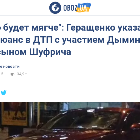
 будет мягче": Геращенко указ
юанс в ДТП с участием Дымин
 сыном Шуфрича
е новости
15
34,9 т.