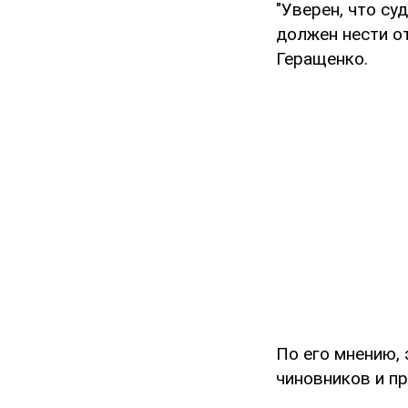
"Уверен, что су
должен нести от
Геращенко.
По его мнению, 
чиновников и п