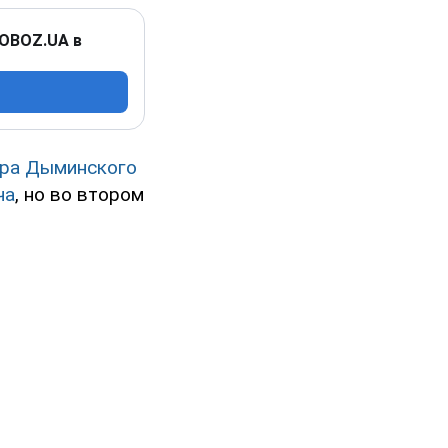
 OBOZ.UA в
тра Дыминского
ча
, но во втором