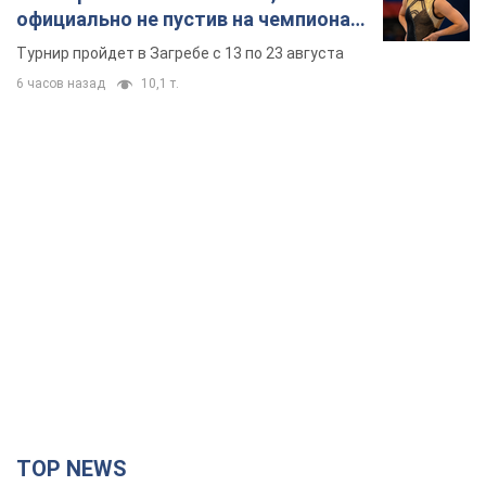
официально не пустив на чемпионат
Европы основных спортсменов
Турнир пройдет в Загребе с 13 по 23 августа
6 часов назад
10,1 т.
TOP NEWS