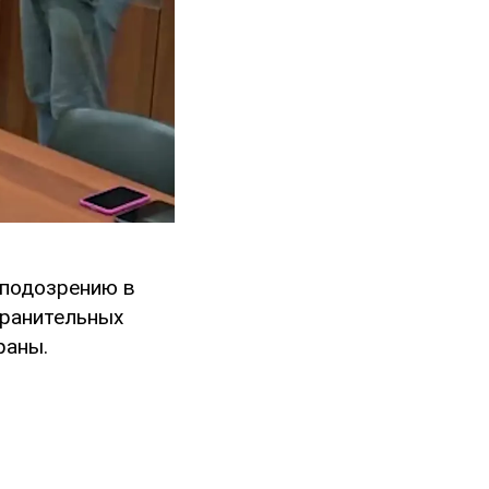
о подозрению в
хранительных
раны.