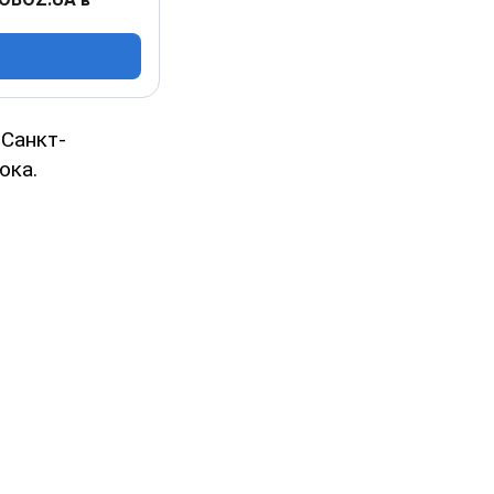
 Санкт-
юка.