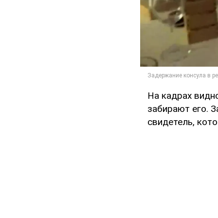
На кадрах видно
забирают его. З
свидетель, кот