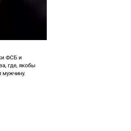
ки ФСБ и
а, где, якобы
 мужчину.