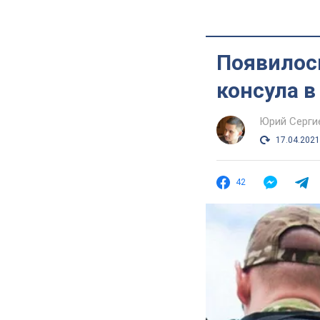
Появилос
консула в
Юрий Серги
17.04.2021
42