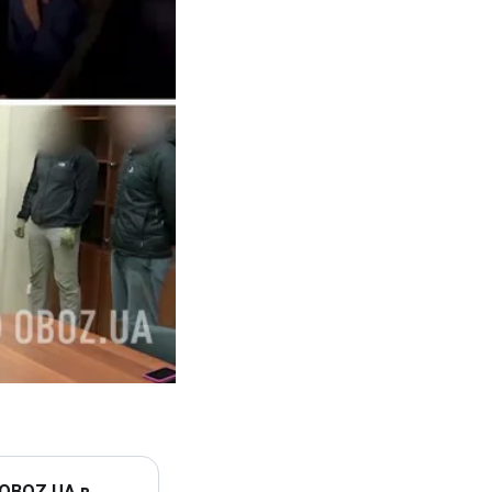
 OBOZ.UA в