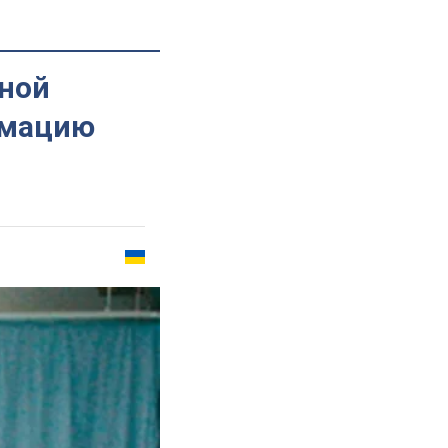
мной
имацию