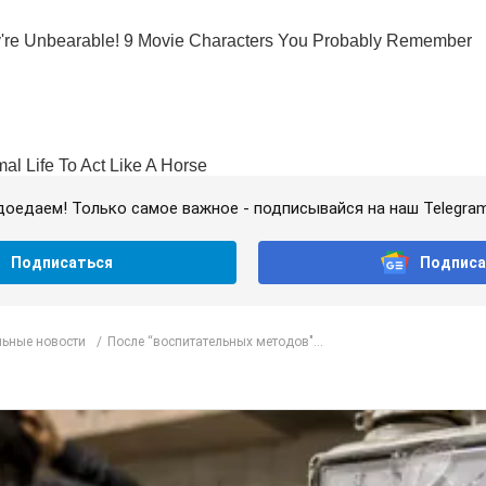
доедаем! Только самое важное - подписывайся на наш Telegra
Подписаться
Подписа
ьные новости
После “воспитательных методов"...