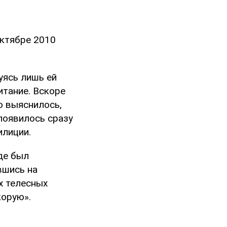
октябре 2010
уясь лишь ей
итание. Вскоре
о выяснилось,
 появилось сразу
илиции.
де был
вшись на
х телесных
корую».