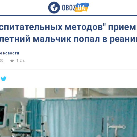
оспитательных методов" прие
-летний мальчик попал в реан
е новости
00
1,2 т.