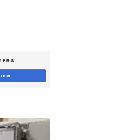
m-канал
ться