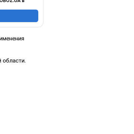
 OBOZ.UA в
рименения
 области.