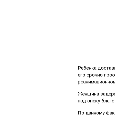
Ребенка достав
его срочно проо
реанимационном
Женщина задерж
под опеку благ
По данному фак