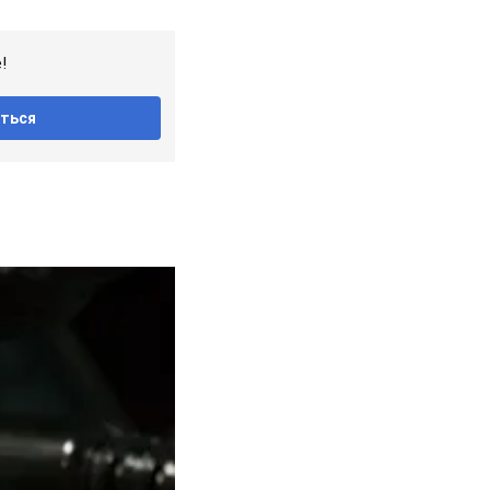
!
ться