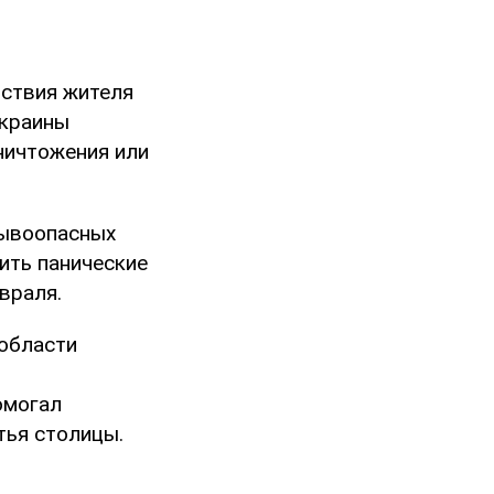
йствия жителя
Украины
ничтожения или
рывоопасных
ить панические
враля.
области
омогал
тья столицы.