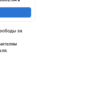
свободы за
нителям
вля.