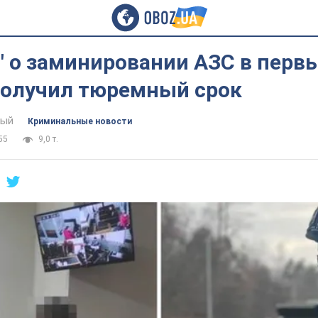
" о заминировании АЗС в перв
получил тюремный срок
тый
Криминальные новости
55
9,0 т.