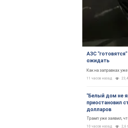
АЗС "готовятся"
ожидать
Как на заправках уж
11 часов назад
23,4
"Белый дом не 
приостановил с
долларов
Трамп уже заявил, ч
10 часов назад
2,6 