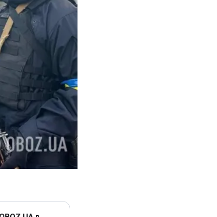
 OBOZ.UA в