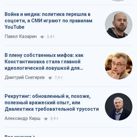
Война и медиа: политика перешла в
соцсети, а СМИ играют по правилам
YouTube
Павел Казарин
3,4 т.
В плену собственных мифов: как
Константиновка стала главной
идеологической ловушкой для
российских оккупантов
Дмитрий Снегирев
7,0 т.
Рекрутинг: обновленный и, похоже,
полезный вражеский опыт, или
Диалектика требовательной трусости
Александр Кирш
5,9 т.
Все мнения