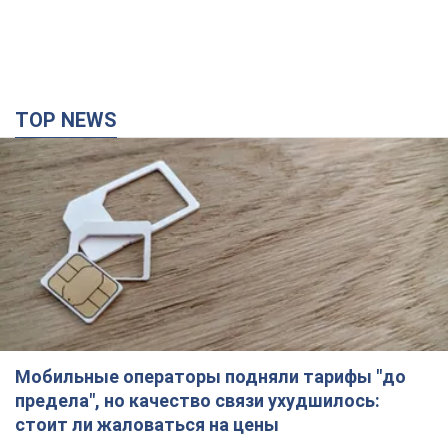
Мобильные операторы подняли тарифы "до
предела", но качество связи ухудшилось:
стоит ли жаловаться на цены
Почему цены на мобильную связь выросли в разы и как
улучшить качество интернета в телефоне
2 часа назад
10,7 т.
В оккупированной Ялте прогремели мощные
взрывы: поднимается черный дым. Фото и
видео
Город, вероятно, подвергся атаке дронов