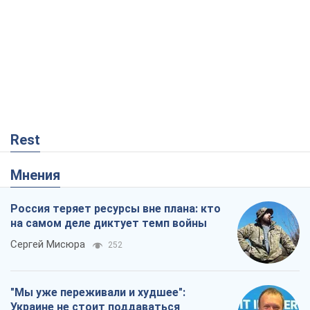
Rest
Мнения
Россия теряет ресурсы вне плана: кто
на самом деле диктует темп войны
Сергей Мисюра
252
"Мы уже переживали и худшее":
Украине не стоит поддаваться
отчаянию из-за ракетного террора
Сергей Марченко, эксперт
3,8 т.
Что ожидает украинцев в 2026-2028
годах? Основные выводы из новых
прогнозов от НБУ
Василий Фурман
306