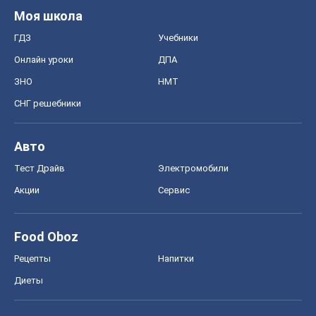
Авто
Тест Драйв
Электромобили
Акции
Сервис
Food Oboz
Рецепты
Напитки
Диеты
Экономика
Рынки и компании
Mакроэкономика
MedOboz
Новости медицины
MAMACLUB