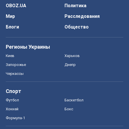
Запорожье
Днепр
Черкассы
Спорт
Футбол
Баскетбол
Хоккей
Бокс
Формула-1
Моя школа
ГДЗ
Учебники
Онлайн уроки
ДПА
ЗНО
НМТ
СНГ решебники