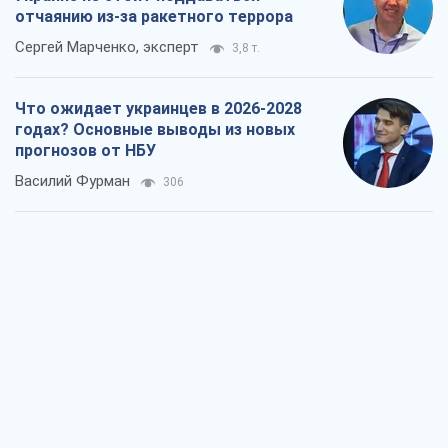
Результат ударов по НПЗ России
значительно больше, чем кажется
Дмитрий Томчук
1,0 т.
Не месть, а стратегия: Украина
заставляет Россию платить за войну