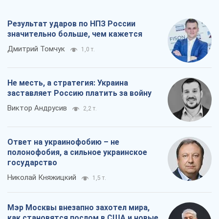
Виктор Андрусив
2,2 т.
Ответ на украинофобию – не
полонофобия, а сильное украинское
государство
Николай Княжицкий
1,5 т.
Мэр Москвы внезапно захотел мира,
как становятся послом в США и новые
украинские топ-рейтинги
Александр Кирш
6,6 т.
Все мнения