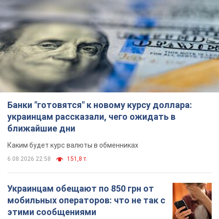
Банки "готовятся" к новому курсу доллара:
украинцам рассказали, чего ожидать в
ближайшие дни
Каким будет курс валюты в обменниках
6.08.2026 22:58
151,8 т.
Украинцам обещают по 850 грн от
мобильных операторов: что не так с
этими сообщениями
Как не попасть в ловушку мошенников
6.08.2026 21:02
16,6 т.
Самый дорогой футболист
"Динамо" забил "Карабаху" уже на
10-й минуте матча. Видео
Поединок проходит в Польше