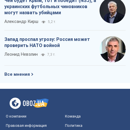
Чей будет Крым, тот и победит (NSJ), а
украинских футбольных чиновников
могут назвать убийцами
Александр Кирш
5,2 т.
Запад проспал угрозу: Россия может
проверить НАТО войной
Леонид Невзлин
7,3 т.
Все мнения
О компании
Команда
Правовая информация
Политика