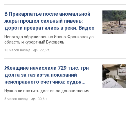
В Прикарпатье после аномальной
жары прошел сильный ливень:
дороги превратились в реки. Видео
Непогода обрушилась на Ивано-Франковскую
область и курортный Буковель
10 часов назад
22,5 т.
Женщине начислили 729 тыс. грн
долга за газ из-за показаний
неисправного счетчика: судья
вынес неожиданное решение
Нужно ли платить долг из-за доначисления
5 часов назад
30,6 т.