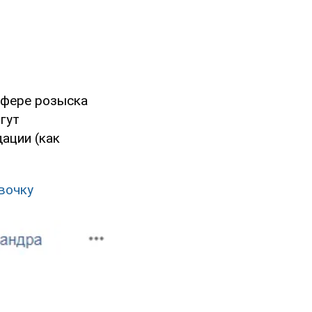
сфере розыска
гут
ации (как
вочку