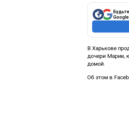
Будьте
Google
В Харькове про
дочери Марии, 
домой.
Об этом в Face