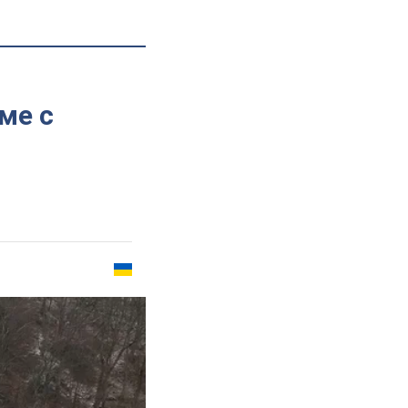
я
ме с