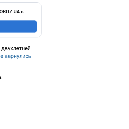
 OBOZ.UA в
 двухлетней
не вернулись
.