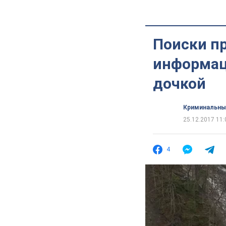
Поиски п
информац
дочкой
Криминальны
25.12.2017 11:
4