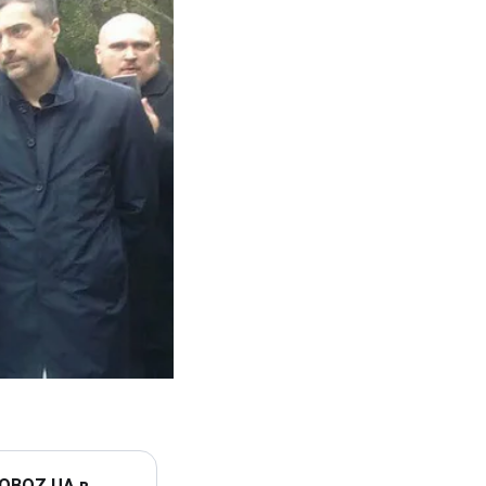
 OBOZ.UA в