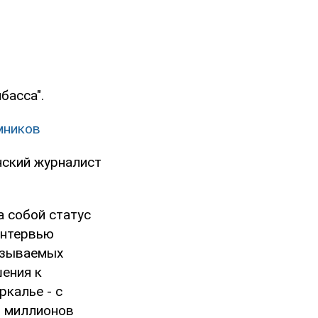
басса".
мников
ский журналист
а собой статус
интервью
называемых
шения к
ркалье - с
и миллионов