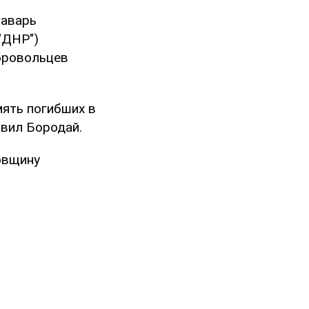
лаварь
"ДНР")
обровольцев
мять погибших в
явил Бородай.
овщину