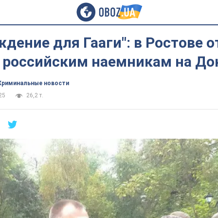
дение для Гааги": в Ростове 
 российским наемникам на До
Криминальные новости
25
26,2 т.