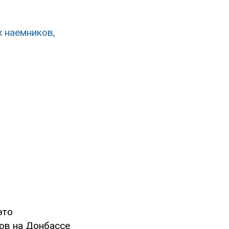
х наемников,
это
ов на Донбассе