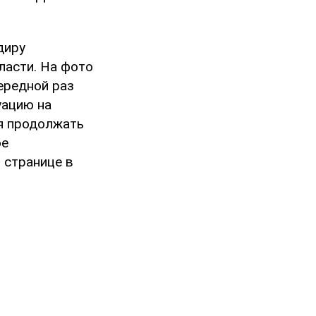
диру
ласти. На фото
ередной раз
уацию на
ся продолжать
ое
 странице в