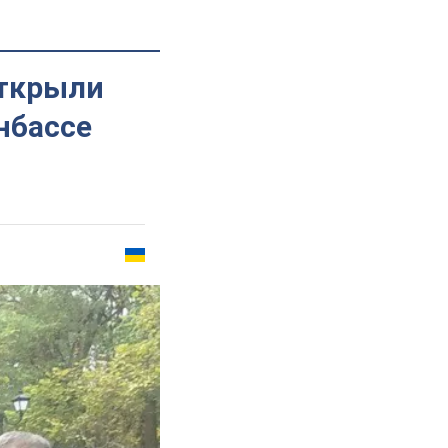
открыли
нбассе