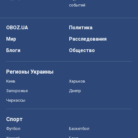
Регионы Украины
Киев
Харьков
Запорожье
Днепр
Черкассы
Спорт
Футбол
Баскетбол
Хоккей
Бокс
Формула-1
Моя школа
ГДЗ
Учебники
Онлайн уроки
ДПА
ЗНО
НМТ