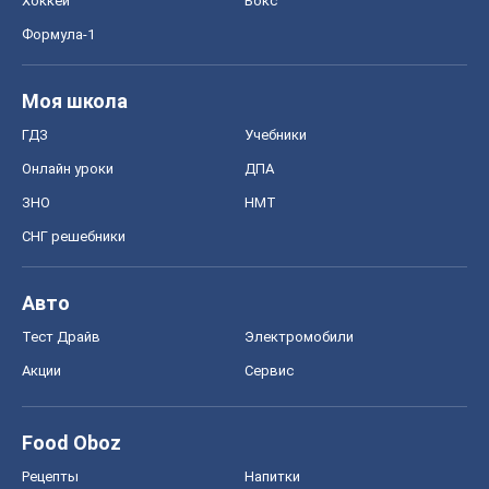
СНГ решебники
Авто
Тест Драйв
Электромобили
Акции
Сервис
Food Oboz
Рецепты
Напитки
Диеты
Экономика
Рынки и компании
Mакроэкономика
MedOboz