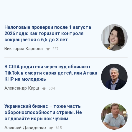
В США родители через суд обвиняют
TikTok в смерти своих детей, или Атака
КНР на молодежь
Александр Кирш
504
Украинский бизнес – тоже часть
обороноспособности страны. Не
отдавайте их рынок чужим
Алексей Давиденко
615
Способны ли российские удары по
бизнесу вызвать экономическую
катастрофу?
Сергей Фурса
1,2 т.
Все мнения