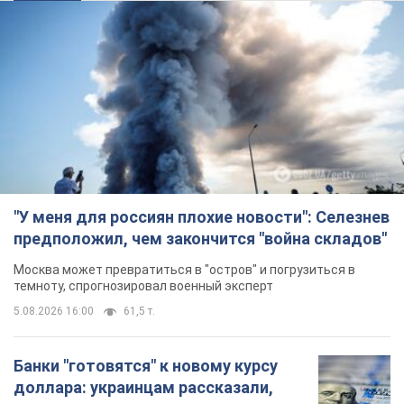
"У меня для россиян плохие новости": Селезнев
предположил, чем закончится "война складов"
Москва может превратиться в "остров" и погрузиться в
темноту, спрогнозировал военный эксперт
5.08.2026 16:00
61,5 т.
Банки "готовятся" к новому курсу
доллара: украинцам рассказали,
чего ожидать
Каким будет курс валюты в обменниках
5.08.2026 23:12
122,0 т.
"Джипинг разрушает экосистемы,
которые формировались сотни
лет": в Greenpeace забили тревогу