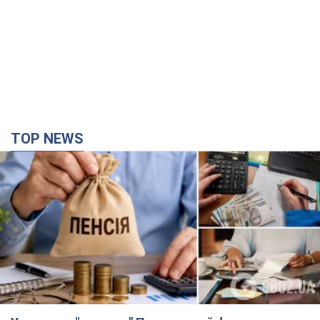
Украинцы "хакнули" Пенсионный фонд:
выплаты массово увеличивают из-за исков, но
денег не хватает
Как пересчитывают пенсии
5 часов назад
99,1 т.
ВАКС избрал меру пресечения экс-послу