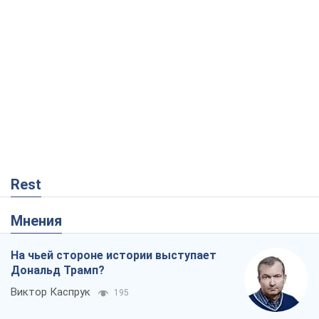
Rest
Мнения
На чьей стороне истории выступает
Дональд Трамп?
Виктор Каспрук
195
Как противостоять российской
баллистике
Виталий Портников
17,9 т.
От Wildberries к ВТБ: как один удар
может запустить цепную реакцию в
России